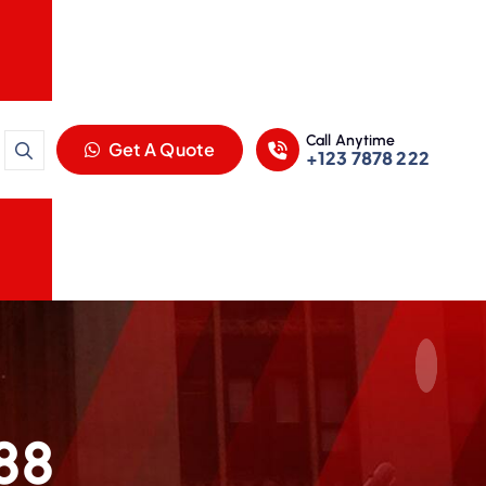
Call Anytime
Get A Quote
+123 7878 222
88