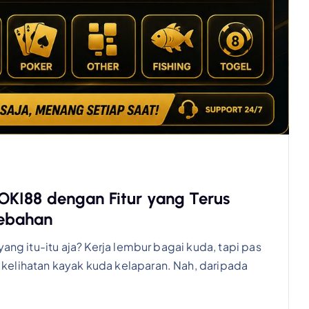
KI88 dengan Fitur yang Terus
Rebahan
yang itu-itu aja? Kerja lembur bagai kuda, tapi pas
kelihatan kayak kuda kelaparan. Nah, daripada