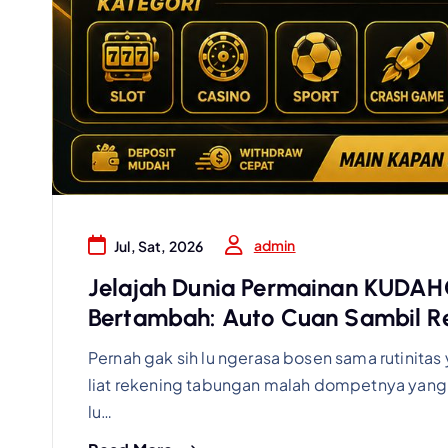
admin
Jul, Sat, 2026
Jelajah Dunia Permainan KUDAHO
Bertambah: Auto Cuan Sambil 
Pernah gak sih lu ngerasa bosen sama rutinitas 
liat rekening tabungan malah dompetnya yang 
lu…