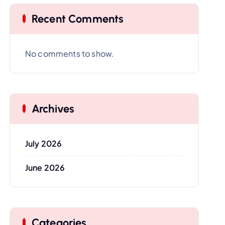
Recent Comments
No comments to show.
Archives
July 2026
June 2026
Categories