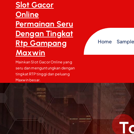
Slot Gacor
S
k
Online
i
Permainan Seru
p
Dengan Tingkat
t
Home
Sample
Rtp Gampang
o
Maxwin
c
o
Mainkan Slot Gacor Online yang
n
seru dan menguntungkan dengan
tingkat RTP tinggi dan peluang
t
Maxwin besar.
e
n
t
T