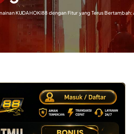
rmainan KUDAHOKI88 dengan Fitur yang Terus Bertambah: