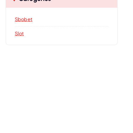
Sbobet
Slot