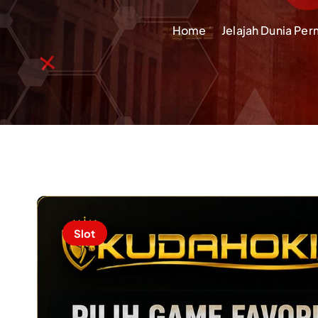
Home
Jelajah Dunia Pe
Slot