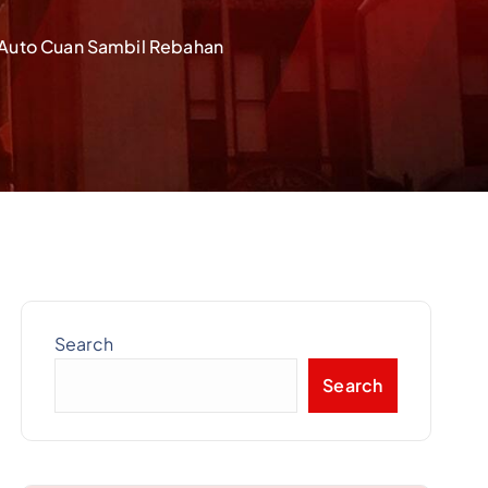
 Auto Cuan Sambil Rebahan
Search
Search